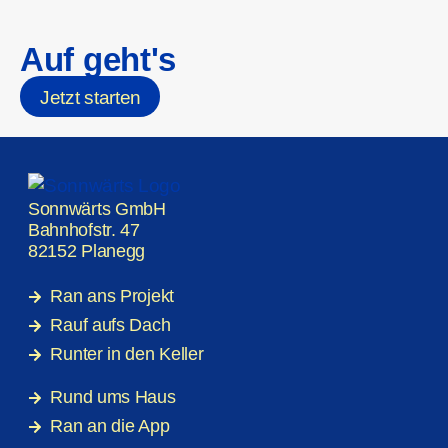
Auf geht's
Jetzt starten
Sonnwärts GmbH
Bahnhofstr. 47
82152 Planegg
Ran ans Projekt
Rauf aufs Dach
Runter in den Keller
Rund ums Haus
Ran an die App