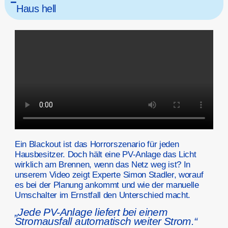
Haus hell
Ein Blackout ist das Horrorszenario für jeden
Hausbesitzer. Doch hält eine PV-Anlage das Licht
wirklich am Brennen, wenn das Netz weg ist? In
unserem Video zeigt Experte Simon Stadler, worauf
es bei der Planung ankommt und wie der manuelle
Umschalter im Ernstfall den Unterschied macht.
„Jede PV-Anlage liefert bei einem
Stromausfall automatisch weiter Strom.“