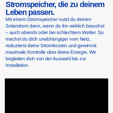
Stromspeicher, die zu deinem
Leben passen.
Mit einem Stromspeicher nutzt du deinen
Solarstrom dann, wenn du ihn wirklich brauchst
– auch abends oder bei schlechtem Wetter. So
machst du dich unabhängiger vom Netz,
reduzierst deine Stromkosten und gewinnst
maximale Kontrolle über deine Energie. Wir
begleiten dich von der Auswahl bis zur
Installation.